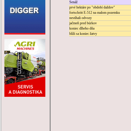
Senáž
prvé hektáre po "období daždov"
fortschritt E-512 na malom pozemku
nestíhali odvozy
jačmeň pred búrkov
koniec dlheho dňa
blíži sa koniec žatvy