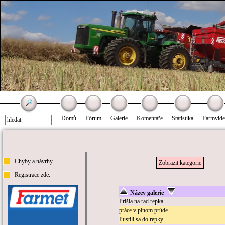
Domů
Fórum
Galerie
Komentáře
Statistika
Farmvid
Chyby a návrhy
Zobrazit kategorie
Registrace zde.
Název galerie
Prišla na rad repka
práce v plnom prúde
Pustili sa do repky