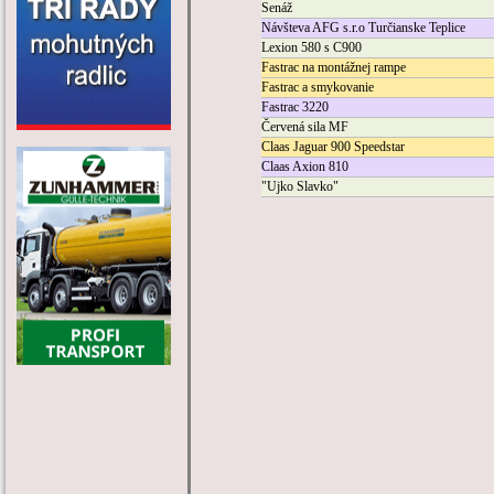
Senáž
Návšteva AFG s.r.o Turčianske Teplice
Lexion 580 s C900
Fastrac na montážnej rampe
Fastrac a smykovanie
Fastrac 3220
Červená sila MF
Claas Jaguar 900 Speedstar
Claas Axion 810
"Ujko Slavko"