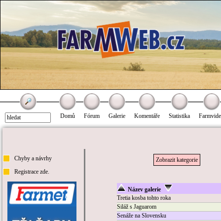
Domů
Fórum
Galerie
Komentáře
Statistika
Farmvid
Chyby a návrhy
Zobrazit kategorie
Registrace zde.
Název galerie
Tretia kosba tohto roka
Siláž s Jaguarom
Senáže na Slovensku