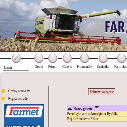
Domů
Fórum
Galerie
Komentáře
Statistika
Farmvid
Chyby a návrhy
Zobrazit kategorie
Registrace zde.
Název galerie
První výmlat v mikroregionu Bytřička
Boj o chmelovou šišku