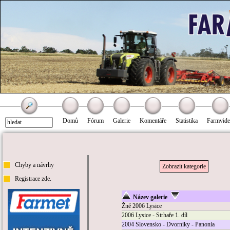
Domů
Fórum
Galerie
Komentáře
Statistika
Farmvid
Chyby a návrhy
Zobrazit kategorie
Registrace zde.
Název galerie
Žně 2006 Lysice
2006 Lysice - Strhaře 1. díl
2004 Slovensko - Dvorníky - Panonia