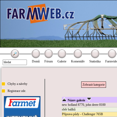
Domů
Fórum
Galerie
Komentáře
Statistika
Farmvid
Chyby a návrhy
Zobrazit kategorie
Registrace zde.
Název galerie
new holland 8770, john deere 8100
sběr balíků
Příprava půdy - Challenger 765B