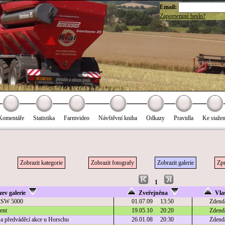
Email:
Zapomenuté heslo?
Komentáře
Statistika
Farmvideo
Návštěvní kniha
Odkazy
Pravidla
Ke stažen
Zobrazit kategorie
Zobrazit fotografy
Zobrazit galerie
Zpr
1
ev galerie
Zveřejněna
Vla
CSW 5000
01.07.09 13:50
Zdend
ent
19.05.10 20:20
Zdend
 a předváděcí akce u Horschu
26.01.08 20:30
Zdend