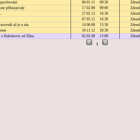
yproštování
06.01.11 09:30
Zdend
jsme přihnojovaly
17.02.08 09:00
Zdend
..
27.02.13 16:30
Zdend
07.05.11 16:30
Zdend
acovník už je u nás
14.06.08 13:30
Zdend
jeme
19.11.12 20:30
Zdend
i z Halenkovic od Zlína
02.02.08 13:00
Zdend
1