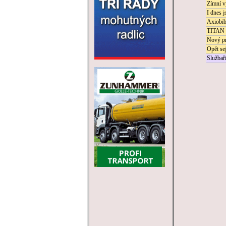
Zímní v
I dnes 
Axiobib
TITAN
Nový pr
Opět se
Službař